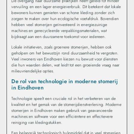
De overgang naar duurzame praktijken heeft geleid tot minder
vervuiling en een lager energieverbruik. Dit betekent dat lokale
bewoners kunnen genieten van schone kleding zonder zich
zorgen te maken over hun ecologische voetafdruk. Bovendien
hebben veel stomerijen geïnvesteerd in energiezuinige
machines en gerecycleerde verpakkingsmaterialen, wat
bijdraagt aan een duurzamere toekomst voor iedereen.
Lokale initiatieven, zoals groenere stomerijen, hebben ook
geholpen om het bewustzijn rond duurzaamheid te vergroten.
Veel inwoners van Eindhoven kiezen nu bewust voor diensten
die hun waarden delen, wat leidt tot een groeiende vraag naar
milieuvriendelijke opties.
De rol van technologie in moderne stomerij
in Eindhoven
Technologie speelt een cruciale rol in het verbeteren van de
kwaliteit en het gemak van de stomerijdienstverlening. Moderne
stomerijen in Eindhoven maken gebruik van geavanceerde
machines en software voor een efficiëntere en effectievere
reiniging van kledingstukken.
Een belangrijk technologisch hulpmiddel dat in veel stomerijen