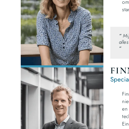
om 
sta
“
Mi
alle
”
FIN
Specia
Fin
nie
en 
tec
Ein