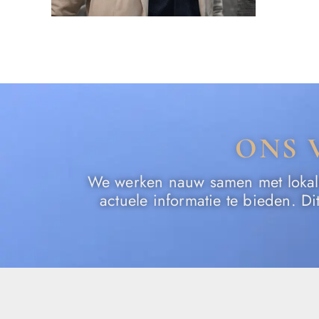
ONS 
We werken nauw samen met lokale 
actuele informatie te bieden. D