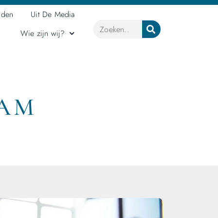
jden
Uit De Media
Wie zijn wij?
EAM