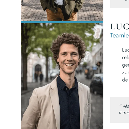
LUC
Teaml
Luc
rel
gem
zor
de
“
Al
mens