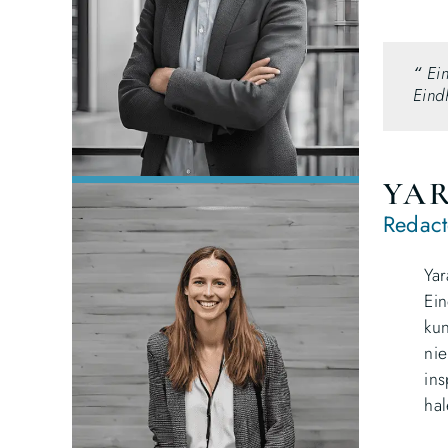
“
Ei
Eind
YAR
Redact
Yar
Ein
kun
nie
ins
hal