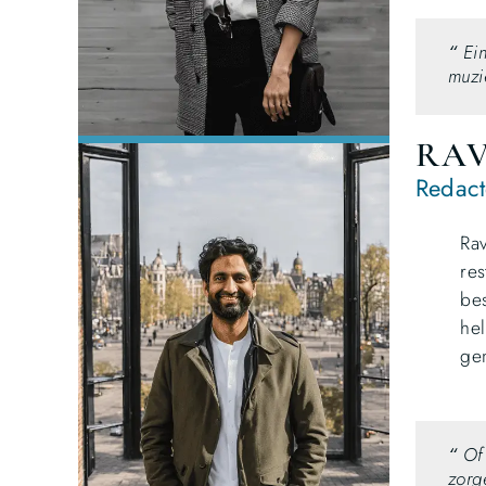
“
Ei
muzi
RAV
Redact
Rav
res
bes
hel
gen
“
Of
zorg