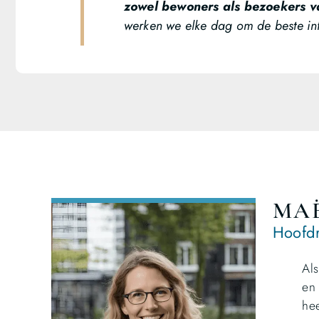
zowel bewoners als bezoekers v
werken we elke dag om de beste inf
MA
Hoofdr
Als
en 
hee