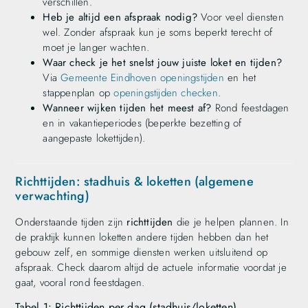
verschillen.
Heb je altijd een afspraak nodig?
Voor veel diensten
wel. Zonder afspraak kun je soms beperkt terecht of
moet je langer wachten.
Waar check je het snelst jouw juiste loket en tijden?
Via
Gemeente Eindhoven openingstijden
en het
stappenplan op
openingstijden checken
.
Wanneer wijken tijden het meest af?
Rond feestdagen
en in vakantieperiodes (beperkte bezetting of
aangepaste lokettijden).
Richttijden: stadhuis & loketten (algemene
verwachting)
Onderstaande tijden zijn
richttijden
die je helpen plannen. In
de praktijk kunnen loketten andere tijden hebben dan het
gebouw zelf, en sommige diensten werken uitsluitend op
afspraak. Check daarom altijd de actuele informatie voordat je
gaat, vooral rond feestdagen.
Tabel 1: Richttijden per dag (stadhuis/loketten)