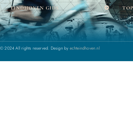
EINDHOVEN GIDS
TOP
© 2024 All rights reserved. Design by
echteindhoven.nl