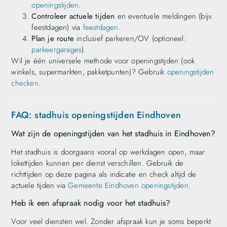
openingstijden
.
Controleer actuele tijden
en eventuele meldingen (bijv.
feestdagen) via
feestdagen
.
Plan je route
inclusief parkeren/OV (optioneel:
parkeergarages
).
Wil je één universele methode voor openingstijden (ook
winkels, supermarkten, pakketpunten)? Gebruik
openingstijden
checken
.
FAQ: stadhuis openingstijden Eindhoven
Wat zijn de openingstijden van het stadhuis in Eindhoven?
Het stadhuis is doorgaans vooral op werkdagen open, maar
lokettijden kunnen per dienst verschillen. Gebruik de
richttijden op deze pagina als indicatie en check altijd de
actuele tijden via
Gemeente Eindhoven openingstijden
.
Heb ik een afspraak nodig voor het stadhuis?
Voor veel diensten wel. Zonder afspraak kun je soms beperkt