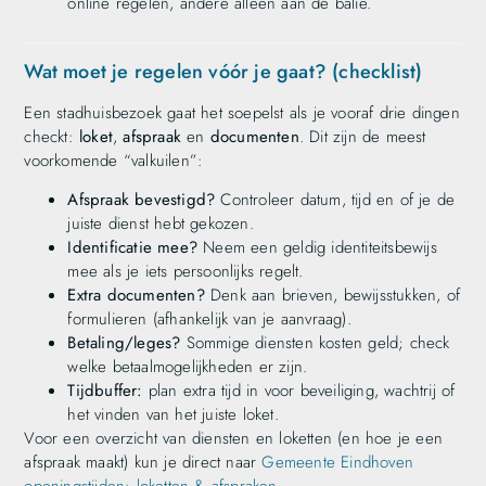
online regelen, andere alleen aan de balie.
Wat moet je regelen vóór je gaat? (checklist)
Een stadhuisbezoek gaat het soepelst als je vooraf drie dingen
checkt:
loket
,
afspraak
en
documenten
. Dit zijn de meest
voorkomende “valkuilen”:
Afspraak bevestigd?
Controleer datum, tijd en of je de
juiste dienst hebt gekozen.
Identificatie mee?
Neem een geldig identiteitsbewijs
mee als je iets persoonlijks regelt.
Extra documenten?
Denk aan brieven, bewijsstukken, of
formulieren (afhankelijk van je aanvraag).
Betaling/leges?
Sommige diensten kosten geld; check
welke betaalmogelijkheden er zijn.
Tijdbuffer:
plan extra tijd in voor beveiliging, wachtrij of
het vinden van het juiste loket.
Voor een overzicht van diensten en loketten (en hoe je een
afspraak maakt) kun je direct naar
Gemeente Eindhoven