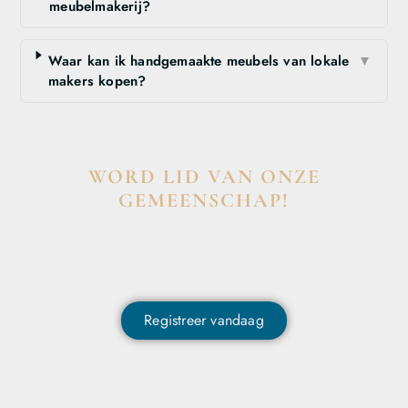
meubelmakerij?
Waar kan ik handgemaakte meubels van lokale
▼
makers kopen?
WORD LID VAN ONZE
GEMEENSCHAP!
Wil je deelnemen aan de conversatie, exclusieve content
ontvangen en als eerste op de hoogte zijn van het laatste
nieuws?
Registreer vandaag