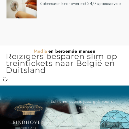
Slotenmaker Eindhoven met 24/7 spoedservice
Media
en beroemde mensen
Reizigers besparen slim op
treintickets naar België en
Duitsland
Echt Eindhoven is jouw gids voor de
stad.
Ontdek, ervaar, en geniet van alles wat
deze bruisende gemeenschap te bieden