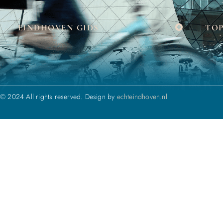
heeft.
EINDHOVEN GIDS
TOP
© 2024 All rights reserved. Design by
echteindhoven.nl