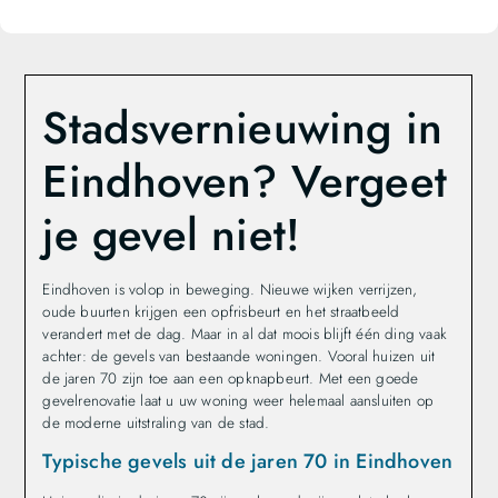
Stadsvernieuwing in
Eindhoven? Vergeet
je gevel niet!
Eindhoven is volop in beweging. Nieuwe wijken verrijzen,
oude buurten krijgen een opfrisbeurt en het straatbeeld
verandert met de dag. Maar in al dat moois blijft één ding vaak
achter: de gevels van bestaande woningen. Vooral huizen uit
de jaren 70 zijn toe aan een opknapbeurt. Met een goede
gevelrenovatie laat u uw woning weer helemaal aansluiten op
de moderne uitstraling van de stad.
Typische gevels uit de jaren 70 in Eindhoven