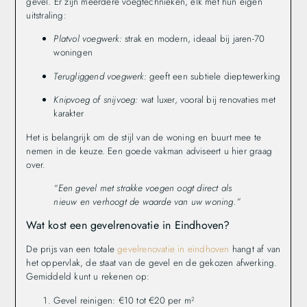
gevel. Er zijn meerdere voegtechnieken, elk met hun eigen
uitstraling:
Platvol voegwerk:
strak en modern, ideaal bij jaren-70
woningen
Terugliggend voegwerk:
geeft een subtiele dieptewerking
Knipvoeg of snijvoeg:
wat luxer, vooral bij renovaties met
karakter
Het is belangrijk om de stijl van de woning en buurt mee te
nemen in de keuze. Een goede vakman adviseert u hier graag
over.
“Een gevel met strakke voegen oogt direct als
nieuw en verhoogt de waarde van uw woning.”
Wat kost een gevelrenovatie in Eindhoven?
De prijs van een totale
gevelrenovatie in eindhoven
hangt af van
het oppervlak, de staat van de gevel en de gekozen afwerking.
Gemiddeld kunt u rekenen op:
Gevel reinigen: €10 tot €20 per m²