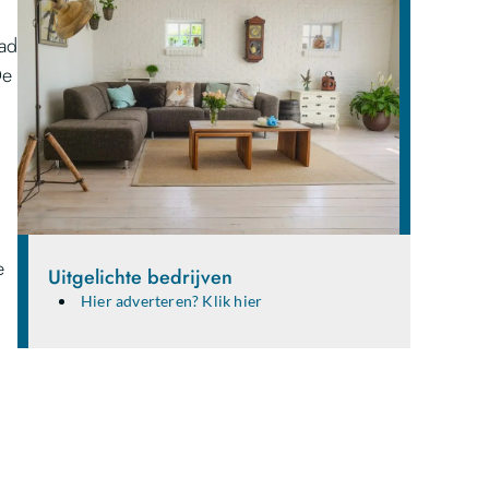
tad
De
e
Uitgelichte bedrijven
Hier adverteren? Klik hier
Deel je ideeën en verhalen met
een breed publiek!
Ben jij een gepassioneerde schrijver, blogger