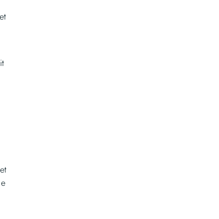
et
it
et
le