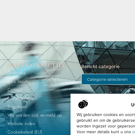
ONZE CONNECTIES
Bericht categorie
Over ons
Ons Team
Contact
Beroemdheden
U
Registreer
Wij worden ook vermeld op
Wij gebruiken cookies en soor
gebruikt en om de gebruikerse
Ontdek, e
Website index
worden ingezet voor gepersona
Cookiebeleid (EU)
Voor meer details kunt u ons
c