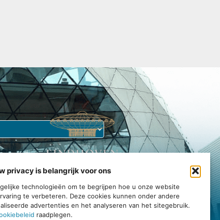
w privacy is belangrijk voor ons
Echt Eindhoven is jouw gids voor de stad.
tgelijke technologieën om te begrijpen hoe u onze website
rvaring te verbeteren. Deze cookies kunnen onder andere
rvaar, en geniet van alles wat deze bruisende gemeenschap te
liseerde advertenties en het analyseren van het sitegebruik.
bieden heeft.
ookiebeleid
raadplegen.