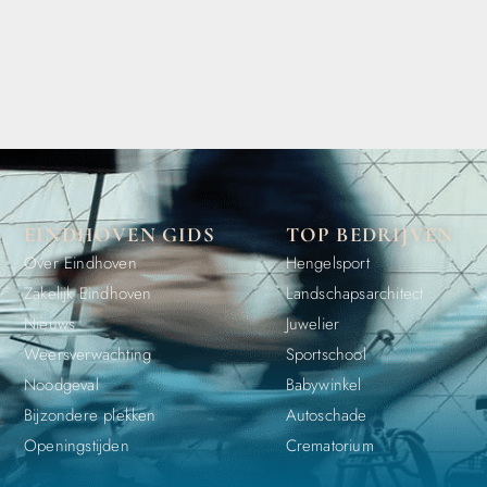
EINDHOVEN GIDS
TOP BEDRIJVEN
Over Eindhoven
Hengelsport
Zakelijk Eindhoven
Landschapsarchitect
Nieuws
Juwelier
Weersverwachting
Sportschool
Noodgeval
Babywinkel
Bijzondere plekken
Autoschade
Openingstijden
Crematorium