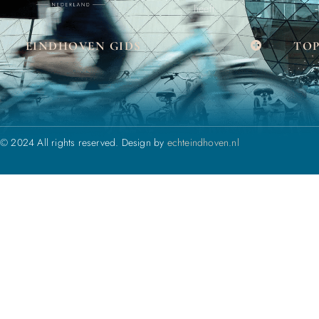
heeft.
EINDHOVEN GIDS
TOP
© 2024 All rights reserved. Design by
echteindhoven.nl