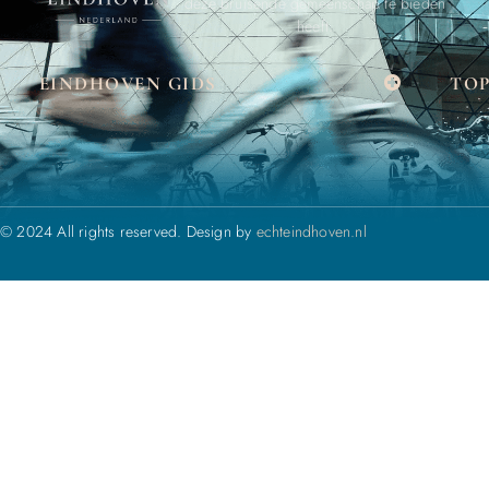
deze bruisende gemeenschap te bieden
heeft.
EINDHOVEN GIDS
TOP
© 2024 All rights reserved. Design by
echteindhoven.nl