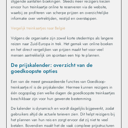
stijgende aantallen boekingen. Steeds meer reizigers kiezen
ervoor hun treinkaartje online te reserveren via de website,
waarbij ze profiteren van scherpe prijzen en overzichtelijke
informatie over vertrektijden, reistijd en overstappen.
Vergelijk treinkaartjes naar België
Volgens de organisatie zijn zowel korte stedentrips als langere
reizen naar Zuid-Europa in trek. Het gemak van online boeken
en het direct vergelijken van prijzen maakt het voor veel
mensen aantrekkelijk om spontaan een trip te plannen.
De prijskalender: overzicht van de
goedkoopste opties
Een van de meest gewaardeerde functies van Goedkoop-
treinkaartje.nl is de prijskalender. Hiermee kunnen reizigers in
één oogopslag zien welke dagen de goedkoopste treinkaartjes
beschikbaar zijn voor hun gewenste bestemming.
De kalender is dynamisch en wordt dagelijks bijgewerkt, zodat
gebruikers altijd de actuele tarieven zien. Dit helpt reizigers bij
het plannen van hun reis en zorgt ervoor dat zij niet te veel
betalen. Bovendien maakt het de vaak complexe prijsstructuren