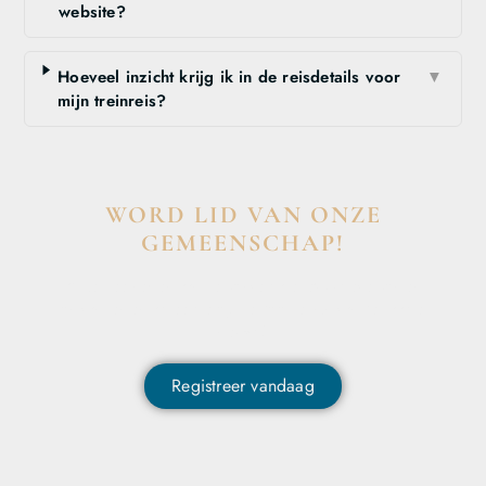
website?
Hoeveel inzicht krijg ik in de reisdetails voor
▼
mijn treinreis?
WORD LID VAN ONZE
GEMEENSCHAP!
Wil je deelnemen aan de conversatie, exclusieve content
ontvangen en als eerste op de hoogte zijn van het laatste
nieuws?
Registreer vandaag