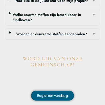
Hoe kies ik de juiste stof voor mijn project?
▼
Welke soorten stoffen zijn beschikbaar in
▼
Eindhoven?
Worden er duurzame stoffen aangeboden?
▼
WORD LID VAN ONZE
GEMEENSCHAP!
Wil je deelnemen aan de conversatie, exclusieve content
ontvangen en als eerste op de hoogte zijn van het laatste
nieuws?
Registreer vandaag