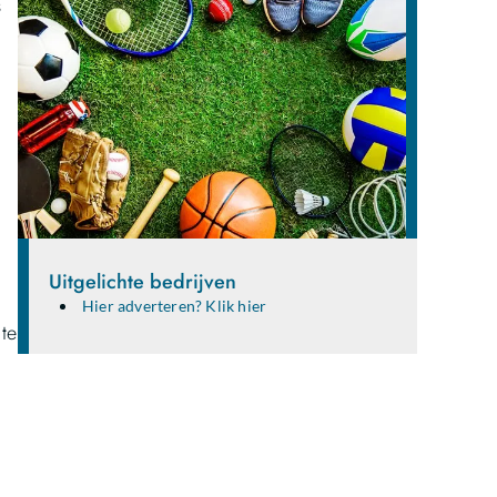
s
Uitgelichte bedrijven
Hier adverteren? Klik hier
 te
Deel je ideeën en verhalen met
een breed publiek!
Ben jij een gepassioneerde schrijver, blogger