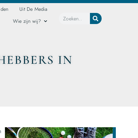
jden
Uit De Media
Wie zijn wij?
HEBBERS IN
n