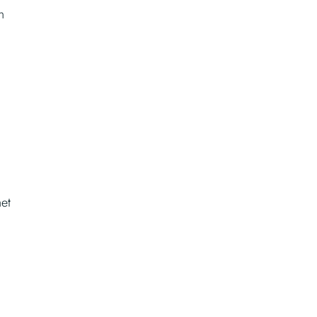
n
r
et