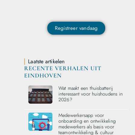
exclusieve content ontvangen en als eerste op
de hoogte zijn van het laatste nieuws?
Registreer vandaag
Laatste artikelen
RECENTE VERHALEN UIT
EINDHOVEN
Wat maakt een thuisbatterij
interessant voor huishoudens in
2026?
Medewerkersapp voor
onboarding en ontwikkeling
medewerkers als basis voor
teamontwikkeling & cultuur