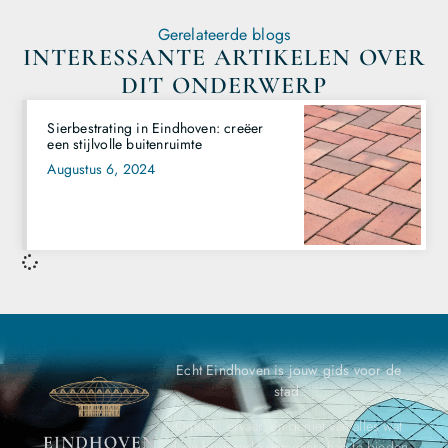
Gerelateerde blogs
INTERESSANTE ARTIKELEN OVER
DIT ONDERWERP
Sierbestrating in Eindhoven: creëer
een stijlvolle buitenruimte
Augustus 6, 2024
Echt Eindhoven is jouw gids voor de
stad.
Ontdek, ervaar, en geniet van alles wat
deze bruisende gemeenschap te bieden