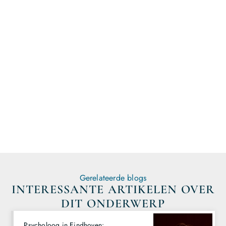
Dan is onze blogsite de perfecte plek voor jou. Registreer
vandaag nog en start direct met publiceren!
Registreer hier en begin met
publiceren!
Gerelateerde blogs
INTERESSANTE ARTIKELEN OVER
DIT ONDERWERP
Psycholoog in Eindhoven: