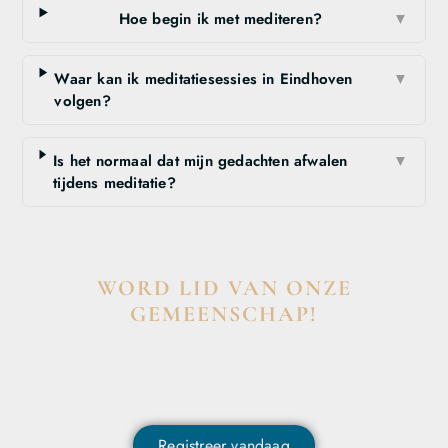
Hoe begin ik met mediteren?
▼
Waar kan ik meditatiesessies in Eindhoven
▼
volgen?
Is het normaal dat mijn gedachten afwalen
▼
tijdens meditatie?
WORD LID VAN ONZE
GEMEENSCHAP!
Wil je deelnemen aan de conversatie, exclusieve content
ontvangen en als eerste op de hoogte zijn van het laatste
nieuws?
Registreer vandaag