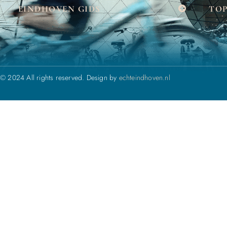
EINDHOVEN GIDS
TOP
© 2024 All rights reserved. Design by
echteindhoven.nl