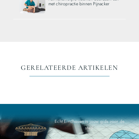
met chiropractie binnen Pijnacker
GERELATEERDE ARTIKELEN
Echt Eindhoven is jouw gids voor de
stad.
Ontdek, ervaar, en geniet van alles wat