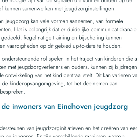
p de hoogte zijn van de signalen die kunnen duiden op de
ef kunnen samenwerken met jeugdzorginstellingen.
en jeugdzorg kan vele vormen aannemen, van formele
ten. Het is belangrijk dat er duidelijke communicatiekanale
n gedeeld. Regelmatige training en bijscholing kunnen
en vaardigheden op dit gebied up-to-date te houden.
ndersteunende rol spelen in het traject van kinderen die a
ken met jeugdzorgverleners en ouders, kunnen zij bijdrage
 ontwikkeling van het kind centraal stelt. Dit kan variëren v
in de kinderopvangomgeving, tot het deelnemen aan
 bespreken.
de inwoners van Eindhoven jeugdzorg
dersteunen van jeugdzorginitiatieven en het creëren van ee
n en jongeren. Er zijn verschillende manieren waarop