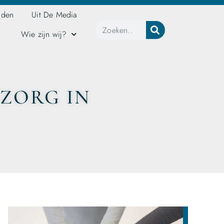
jden
Uit De Media
Wie zijn wij?
DZORG IN