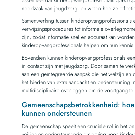
essentieel dat kinderopvangprofessionals goed o
noodzaak van jeugdzorg, en weten hoe ze effecti
Samenwerking tussen kinderopvangprofessionals 
verwijzingsprocedures tot informele overlegmomen
zijn, zodat informatie snel en accuraat kan worde
kinderopvangprofessionals helpen om hun kennis 
Bovendien kunnen kinderopvangprofessionals een o
in contact zijn met jeugdzorg. Door samen te wer
aan een geïntegreerde aanpak die het welzijn en de
het bieden van extra aandacht en ondersteuning 
multidisciplinaire overleggen om de voortgang te
Gemeenschapsbetrokkenheid: hoe 
kunnen ondersteunen
De gemeenschap speelt een cruciale rol in het on
veilige en ondersteunende omgeving voor kindere