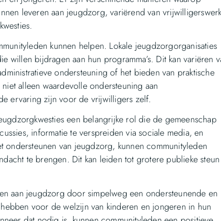
nnen leveren aan jeugdzorg, variërend van vrijwilligerswer
kwesties.
ommunityleden kunnen helpen. Lokale jeugdzorgorganisaties
die willen bijdragen aan hun programma’s. Dit kan variëren 
 administratieve ondersteuning of het bieden van praktische
t niet alleen waardevolle ondersteuning aan
 ervaring zijn voor de vrijwilligers zelf.
 jeugdzorgkwesties een belangrijke rol die de gemeenschap
ssies, informatie te verspreiden via sociale media, en
het ondersteunen van jeugdzorg, kunnen communityleden
acht te brengen. Dit kan leiden tot grotere publieke steun
agen aan jeugdzorg door simpelweg een ondersteunende en
hebben voor de welzijn van kinderen en jongeren in hun
anneer dat nodig is, kunnen communityleden een positieve