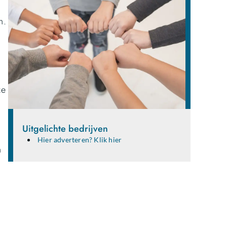
n.
ze
Uitgelichte bedrijven
Hier adverteren? Klik hier
n
Deel je ideeën en verhalen met
een breed publiek!
Ben jij een gepassioneerde schrijver, blogger