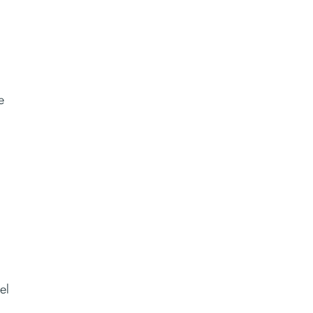
e
g
el