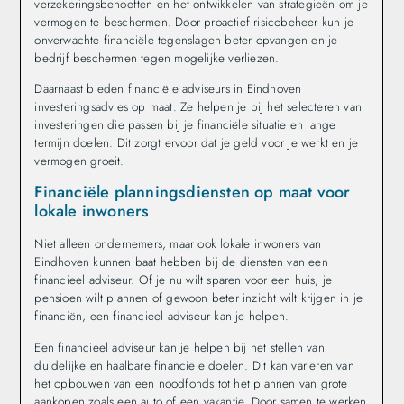
verzekeringsbehoeften en het ontwikkelen van strategieën om je
vermogen te beschermen. Door proactief risicobeheer kun je
onverwachte financiële tegenslagen beter opvangen en je
bedrijf beschermen tegen mogelijke verliezen.
Daarnaast bieden financiële adviseurs in Eindhoven
investeringsadvies op maat. Ze helpen je bij het selecteren van
investeringen die passen bij je financiële situatie en lange
termijn doelen. Dit zorgt ervoor dat je geld voor je werkt en je
vermogen groeit.
Financiële planningsdiensten op maat voor
lokale inwoners
Niet alleen ondernemers, maar ook lokale inwoners van
Eindhoven kunnen baat hebben bij de diensten van een
financieel adviseur. Of je nu wilt sparen voor een huis, je
pensioen wilt plannen of gewoon beter inzicht wilt krijgen in je
financiën, een financieel adviseur kan je helpen.
Een financieel adviseur kan je helpen bij het stellen van
duidelijke en haalbare financiële doelen. Dit kan variëren van
het opbouwen van een noodfonds tot het plannen van grote
aankopen zoals een auto of een vakantie. Door samen te werken