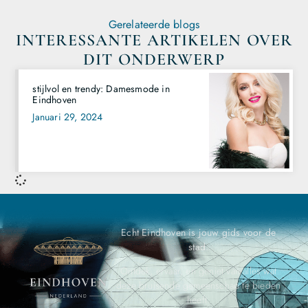
Gerelateerde blogs
INTERESSANTE ARTIKELEN OVER
DIT ONDERWERP
stijlvol en trendy: Damesmode in
Eindhoven
Januari 29, 2024
Echt Eindhoven is jouw gids voor de
stad.
Ontdek, ervaar, en geniet van alles wat
deze bruisende gemeenschap te bieden
heeft.