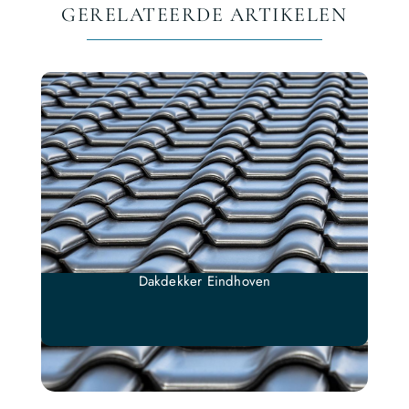
GERELATEERDE ARTIKELEN
Dakdekker Eindhoven
Z