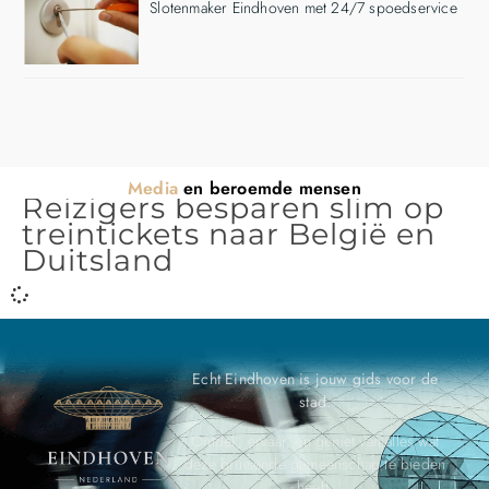
Slotenmaker Eindhoven met 24/7 spoedservice
Media
en beroemde mensen
Reizigers besparen slim op
treintickets naar België en
Duitsland
Echt Eindhoven is jouw gids voor de
stad.
Ontdek, ervaar, en geniet van alles wat
deze bruisende gemeenschap te bieden
heeft.