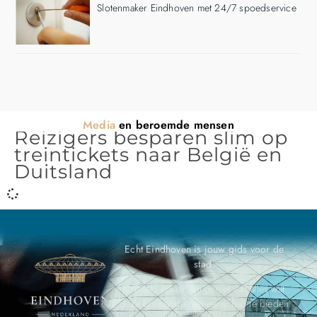
Slotenmaker Eindhoven met 24/7 spoedservice
Media
en beroemde mensen
Reizigers besparen slim op
treintickets naar België en
Duitsland
Echt Eindhoven is jouw gids voor de
stad.
Ontdek, ervaar, en geniet van alles wat
deze bruisende gemeenschap te bieden