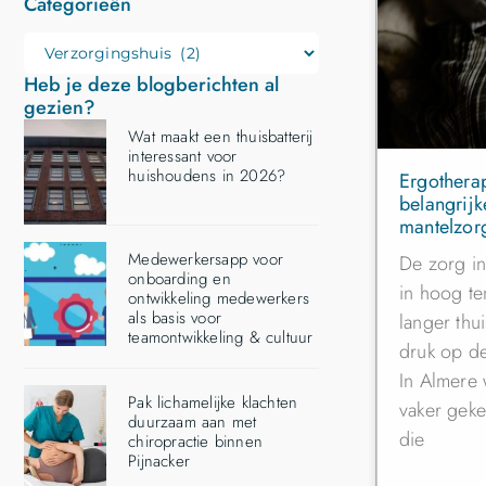
Categorieën
Heb je deze blogberichten al
gezien?
Wat maakt een thuisbatterij
interessant voor
huishoudens in 2026?
Ergotherap
belangrij
mantelzor
Medewerkersapp voor
De zorg i
onboarding en
in hoog t
ontwikkeling medewerkers
als basis voor
langer thu
teamontwikkeling & cultuur
druk op d
In Almere
Pak lichamelijke klachten
vaker geke
duurzaam aan met
die
chiropractie binnen
Pijnacker