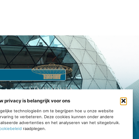
w privacy is belangrijk voor ons
Echt Eindhoven is jouw gids voor de stad.
tgelijke technologieën om te begrijpen hoe u onze website
rvaring te verbeteren. Deze cookies kunnen onder andere
rvaar, en geniet van alles wat deze bruisende gemeenschap te
liseerde advertenties en het analyseren van het sitegebruik.
bieden heeft.
ookiebeleid
raadplegen.