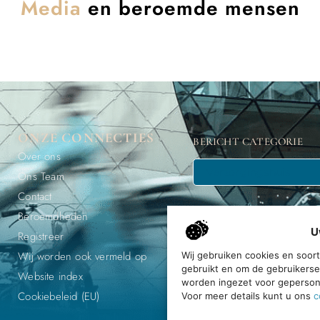
Media
en beroemde mensen
ONZE CONNECTIES
BERICHT CATEGORIE
Over ons
Ons Team
Contact
Beroemdheden
U
Registreer
Wij worden ook vermeld op
Wij gebruiken cookies en soor
gebruikt en om de gebruikerse
Ontdek, e
Website index
worden ingezet voor gepersona
Cookiebeleid (EU)
Voor meer details kunt u ons
c