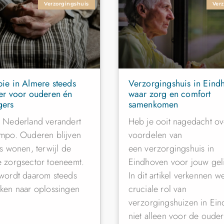
Verzorgingshuis
Ver
ie in Almere steeds
Verzorgingshuis in Eind
ker voor ouderen én
waar zorg en comfort
gers
samenkomen
n Nederland verandert
Heb je ooit nagedacht ov
empo. Ouderen blijven
voordelen van
is wonen, terwijl de
een verzorgingshuis in
e zorgsector toeneemt.
Eindhoven voor jouw gel
 wordt daarom steeds
In dit artikel verkennen w
ken naar oplossingen
cruciale rol van
verzorgingshuizen in Ei
niet alleen voor de oude