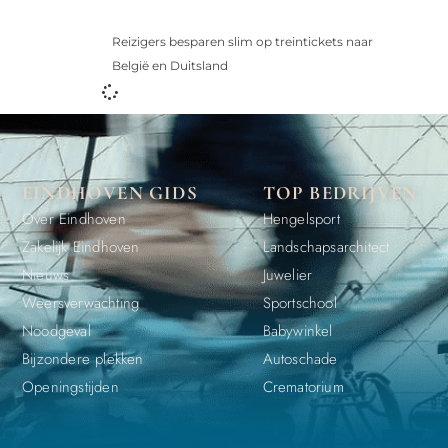
Reizigers besparen slim op treintickets naar
België en Duitsland
EINDHOVEN GIDS
TOP BEDRIJVEN
Over Eindhoven
Hengelsport
Zakelijk Eindhoven
Landschapsarchitect
Nieuws
Juwelier
Weersverwachting
Sportschool
Noodgeval
Babywinkel
Bijzondere plekken
Autoschade
Openingstijden
Crematorium