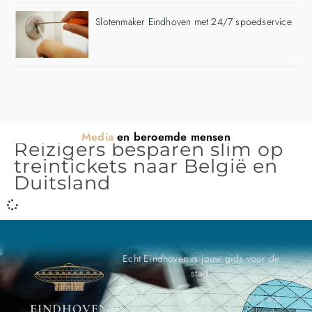
Slotenmaker Eindhoven met 24/7 spoedservice
Media
en beroemde mensen
Reizigers besparen slim op
treintickets naar België en
Duitsland
Echt Eindhoven is jouw gids voor de
stad.
Ontdek, ervaar, en geniet van alles wat