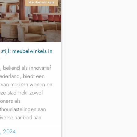
Meubelwinkels
stijl: meubelwinkels in
n
 bekend als innovatief
ederland, biedt een
x van modern wonen en
ze stad trekt zowel
oners als
housiastelingen aan
iverse aanbod aan
6, 2024