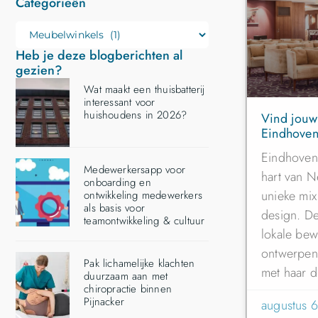
Categorieën
Heb je deze blogberichten al
gezien?
Wat maakt een thuisbatterij
interessant voor
huishoudens in 2026?
Vind jouw 
Eindhove
Eindhoven,
Medewerkersapp voor
hart van N
onboarding en
unieke mi
ontwikkeling medewerkers
als basis voor
design. De
teamontwikkeling & cultuur
lokale bew
ontwerpent
Pak lichamelijke klachten
met haar d
duurzaam aan met
chiropractie binnen
Pijnacker
augustus 