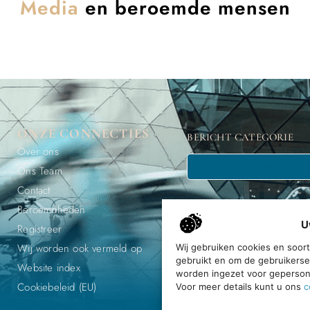
Media
en beroemde mensen
ONZE CONNECTIES
BERICHT CATEGORIE
Over ons
Ons Team
Contact
Beroemdheden
U
Registreer
Wij worden ook vermeld op
Wij gebruiken cookies en soor
gebruikt en om de gebruikerse
Ontdek, e
Website index
worden ingezet voor gepersona
Cookiebeleid (EU)
Voor meer details kunt u ons
c