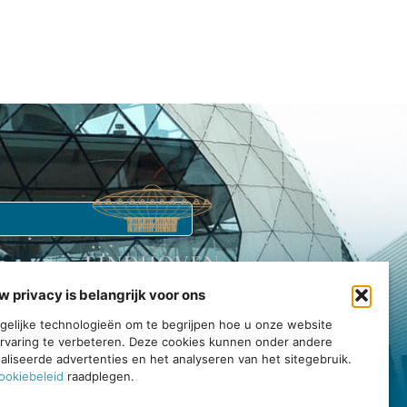
w privacy is belangrijk voor ons
Echt Eindhoven is jouw gids voor de stad.
tgelijke technologieën om te begrijpen hoe u onze website
rvaring te verbeteren. Deze cookies kunnen onder andere
rvaar, en geniet van alles wat deze bruisende gemeenschap te
liseerde advertenties en het analyseren van het sitegebruik.
bieden heeft.
ookiebeleid
raadplegen.