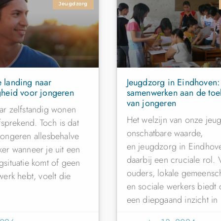
Jeugdzorg
e landing naar
Jeugdzorg in Eindhoven:
gheid voor jongeren
samenwerken aan de toe
van jongeren
ar zelfstandig wonen
Het welzijn van onze jeug
lfsprekend. Toch is dat
onschatbare waarde,
jongeren allesbehalve
en jeugdzorg in Eindhove
ker wanneer je uit een
daarbij een cruciale rol.
gsituatie komt of geen
ouders, lokale gemeens
werk hebt, voelt die
en sociale werkers biedt 
een diepgaand inzicht in