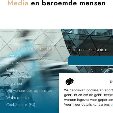
Media
en beroemde mensen
ONZE CONNECTIES
BERICHT CATEGORIE
Over ons
Ons Team
Contact
Beroemdheden
U
Registreer
Wij worden ook vermeld op
Wij gebruiken cookies en soor
gebruikt en om de gebruikerse
Ontdek, e
Website index
worden ingezet voor gepersona
Cookiebeleid (EU)
Voor meer details kunt u ons
c