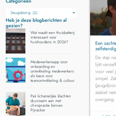
Categorieën
Heb je deze blogberichten al
gezien?
Wat maakt een thuisbatterij
interessant voor
huishoudens in 2026?
Een zacht
zelfstandi
De stap na
Medewerkersapp voor
lijkt vanze
onboarding en
voor veel 
ontwikkeling medewerkers
als basis voor
simpel. Ze
teamontwikkeling & cultuur
(jeugd)zor
stabiel net
Pak lichamelijke klachten
overgang
duurzaam aan met
chiropractie binnen
Pijnacker