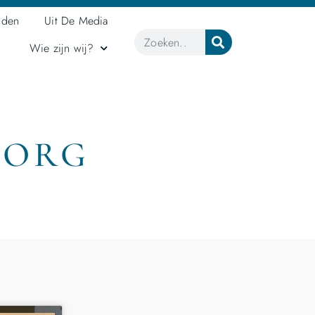
jden
Uit De Media
Wie zijn wij?
ZORG