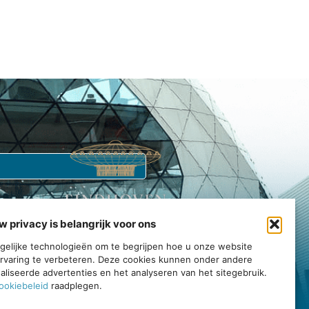
w privacy is belangrijk voor ons
Echt Eindhoven is jouw gids voor de stad.
tgelijke technologieën om te begrijpen hoe u onze website
rvaring te verbeteren. Deze cookies kunnen onder andere
rvaar, en geniet van alles wat deze bruisende gemeenschap te
liseerde advertenties en het analyseren van het sitegebruik.
bieden heeft.
ookiebeleid
raadplegen.