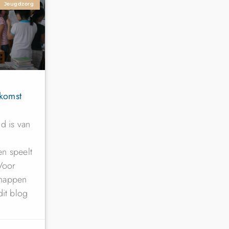
Jeugdzorg
komst
d is van
n speelt
 Voor
chappen
dit blog