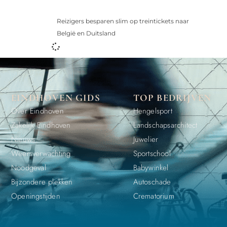
Reizigers besparen slim op treintickets naar
België en Duitsland
EINDHOVEN GIDS
TOP BEDRIJVEN
Over Eindhoven
Hengelsport
Zakelijk Eindhoven
Landschapsarchitect
Nieuws
Juwelier
Weersverwachting
Sportschool
Noodgeval
Babywinkel
Bijzondere plekken
Autoschade
Openingstijden
Crematorium