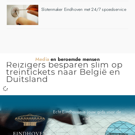
Slotenmaker Eindhoven met 24/7 spoedservice
Media
en beroemde mensen
Reizigers besparen slim op
treintickets naar België en
Duitsland
Echt Eindhoven is jouw gids voor de
stad.
Ontdek, ervaar, en geniet van alles wat