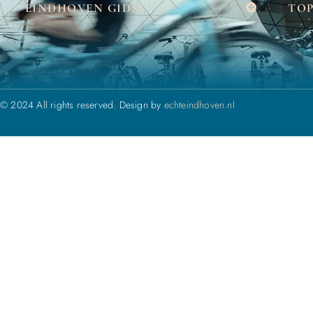
EINDHOVEN GIDS
TOP
© 2024 All rights reserved. Design by
echteindhoven.nl