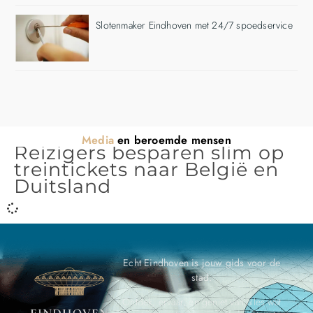
Slotenmaker Eindhoven met 24/7 spoedservice
Media
en beroemde mensen
Reizigers besparen slim op
treintickets naar België en
Duitsland
Echt Eindhoven is jouw gids voor de
stad.
Ontdek, ervaar, en geniet van alles wat