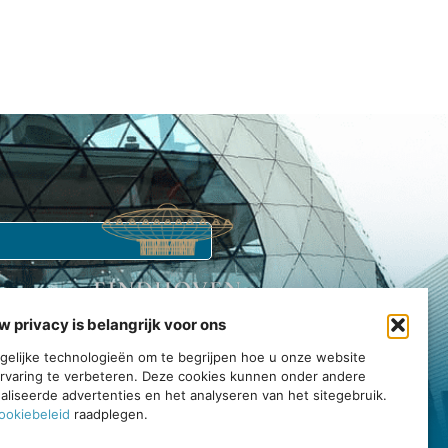
w privacy is belangrijk voor ons
Echt Eindhoven is jouw gids voor de stad.
tgelijke technologieën om te begrijpen hoe u onze website
rvaring te verbeteren. Deze cookies kunnen onder andere
rvaar, en geniet van alles wat deze bruisende gemeenschap te
liseerde advertenties en het analyseren van het sitegebruik.
bieden heeft.
ookiebeleid
raadplegen.