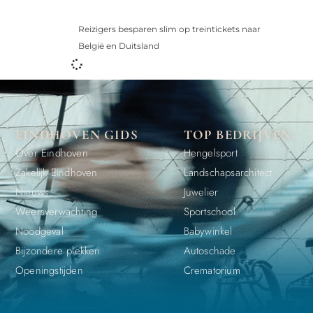
Reizigers besparen slim op treintickets naar
België en Duitsland
EINDHOVEN GIDS
TOP BEDRIJVEN
Over Eindhoven
Hengelsport
Zakelijk Eindhoven
Landschapsarchitect
Nieuws
Juwelier
Weersverwachting
Sportschool
Noodgeval
Babywinkel
Bijzondere plekken
Autoschade
Openingstijden
Crematorium