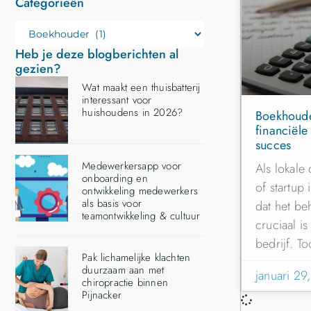
Categorieën
Heb je deze blogberichten al
gezien?
Wat maakt een thuisbatterij
interessant voor
huishoudens in 2026?
Boekhoude
financiële
succes
Medewerkersapp voor
Als lokale
onboarding en
of startup
ontwikkeling medewerkers
als basis voor
dat het be
teamontwikkeling & cultuur
cruciaal i
bedrijf. To
Pak lichamelijke klachten
duurzaam aan met
januari 29
chiropractie binnen
Pijnacker