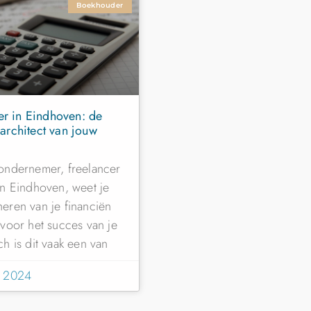
Boekhouder
r in Eindhoven: de
 architect van jouw
 ondernemer, freelancer
 in Eindhoven, weet je
heren van je financiën
s voor het succes van je
ch is dit vaak een van
, 2024