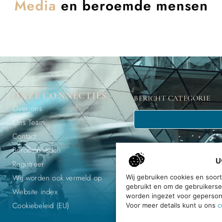
Media
en beroemde mensen
ONZE CONNECTIES
BERICHT CATEGORIE
Over ons
Ons Team
Contact
Beroemdheden
U
Registreer
Wij worden ook vermeld op
Wij gebruiken cookies en soor
gebruikt en om de gebruikerse
Ontdek, e
Website index
worden ingezet voor gepersona
Cookiebeleid (EU)
Voor meer details kunt u ons
c