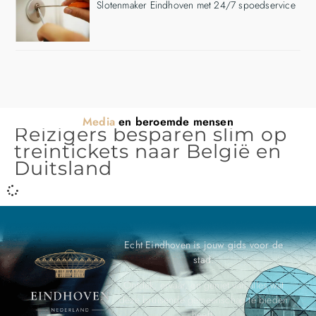
Slotenmaker Eindhoven met 24/7 spoedservice
Media
en beroemde mensen
Reizigers besparen slim op
treintickets naar België en
Duitsland
Echt Eindhoven is jouw gids voor de
stad.
Ontdek, ervaar, en geniet van alles wat
deze bruisende gemeenschap te bieden
heeft.