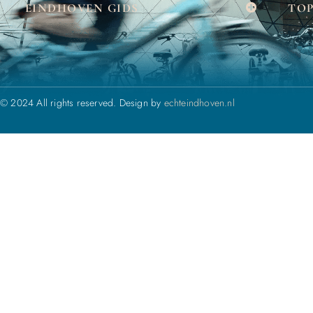
EINDHOVEN GIDS
TOP
© 2024 All rights reserved. Design by
echteindhoven.nl